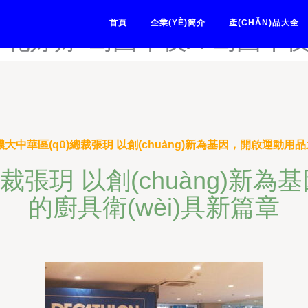
运工-岛国无码不卡-岛国无码
首頁
企業(YÈ)簡介
產(CHǍN)品大全
月花婷婷-岛国午夜A-岛国午
大中華區(qū)總裁張玥 以創(chuàng)新為基因，開啟運動用品
總裁張玥 以創(chuàng)新
的廚具衛(wèi)具新篇章