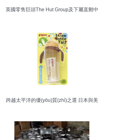
英國零售巨頭The Hut Group及下屬直郵中
國網(wǎng)站詳解 廚具衛(wèi)具及日用雜
品零售的核心價值
跨越太平洋的優(yōu)質(zhì)之選 日本與美
國代購的全方位指南