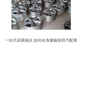
一站式采購秘訣 如何在海量輪胎與汽配庫
存中淘到寶藏