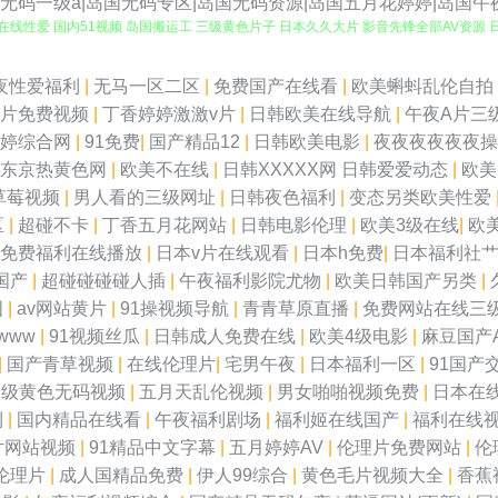
无码一级a|岛国无码专区|岛国无码资源|岛国五月花婷婷|岛国午
品在线性爱 国内51视频 岛国搬运工 三级黄色片子 日本久久大片 影音先锋全部AV资源 
 后入高跟国产自拍 在线成人AV 国产传媒第3页 久久超碰成人91 成人黄AA片 91在
夜性爱福利
|
无马一区二区
|
免费国产在线看
|
欧美蝌蚪乱伦自拍
级片免费视频
|
丁香婷婷激激v片
|
日韩欧美在线导航
|
午夜A片三
免费视频公开 久久福利导航 91豆花视频社区 韩国无码激情 性欧美第三页 香蕉视频黄 色
婷综合网
|
91免费
|
国产精品12
|
日韩欧美电影
|
夜夜夜夜夜夜
东京热黄色网
|
欧美不在线
|
日韩XXXXX网 日韩爱爱动态
|
欧
美高清在线视频 91视频网站网址 久久国产久久国产 91公开超碰人人去8 黄色天堂啪
草莓视频
|
男人看的三级网址
|
日韩夜色福利
|
变态另类欧美性爱
区
|
超碰不卡
|
丁香五月花网站
|
日韩电影伦理
|
欧美3级在线
|
欧
口免费 男人女人性天堂α 91美女被操 黄色三级网 亚洲入人妻 第一福利视频导航 五月婷
免费福利在线播放
|
日本v片在线观看
|
日本h免费
|
日本福利社
国产
|
超碰碰碰碰人插
|
午夜福利影院尤物
|
欧美日韩国产另类
|
碰成人在线观看 韩国午夜理论 91Nc首页 国产93视频 五月婷婷家庭教师 国产91九色 
图
|
av网站黄片
|
91操视频导航
|
青青草原直播
|
免费网站在线三
www
|
91视频丝瓜
|
日韩成人免费在线
|
欧美4级电影
|
麻豆国产
污导航福利 AV五码 视频国产91 成人禁污污啪啪入口 瑟瑟综合网 91最新网站 啊v在
|
国产青草视频
|
在线伦理片
|
宅男午夜
|
日本福利一区
|
91国产
三级黄色无码视频
|
五月天乱伦视频
|
男女啪啪视频免费
|
日本在
在线 黄色91看片 91精品手机9 欧美成人在线亚洲 91肏在线免费观看 91最新天堂 久
利
|
国内精品在线看
|
午夜福利剧场
|
福利姬在线国产
|
福利在线
片网站视频
|
91精品中文字幕
|
五月婷婷AV
|
伦理片免费网站
|
伦
91探花网站 91超碰成人 色欲AV网站网址 丁香五月官网 91AV欧美 91探花在线观看
伦理片
|
成人国精品免费
|
伊人99综合
|
黄色毛片视频大全
|
香蕉