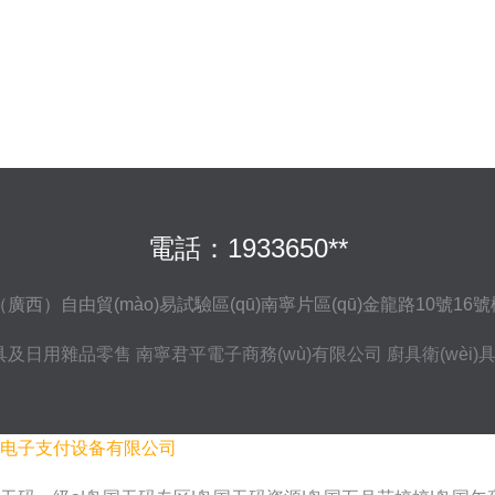
電話：1933650**
西）自由貿(mào)易試驗區(qū)南寧片區(qū)金龍路10號16號
)具及日用雜品零售
南寧君平電子商務(wù)有限公司
廚具衛(wèi
电子支付设备有限公司