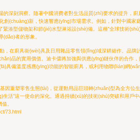
國市場的深刻洞察。隨著中國消費者對生活品質(zhì)要求的提升，廚具
過本土化創(chuàng)新，快速響應(yīng)市場需求。例如，針對
)計了緊湊型儲物架和節(jié)水型淋浴設(shè)備。這種“全球技術(s
導(dǎo)者的形象。
qū)動，在廚具衛(wèi)具及日用雜品零售領(lǐng)域深耕細作
hǎn)品的實用價值。迪卡儂將加強與供應(yīng)鏈伙伴的合作，推動
)具備溫度感應(yīng)功能的智能廚具，或利用物聯(lián)網(wǎng
àng)新基因重塑零售生態(tài)，從運動用品巨頭轉(zhuǎn)型為
生活”這一使命的深化。通過持續(xù)的技術(shù)突破和用戶中心
價值。
/73.html