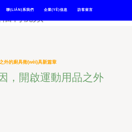
网-岛国无码一级a-岛国无码
聯(LIÁN)系我們
企業(YÈ)信息
訪客留言
夜福利视频
之外的廚具衛(wèi)具新篇章
為基因，開啟運動用品之外