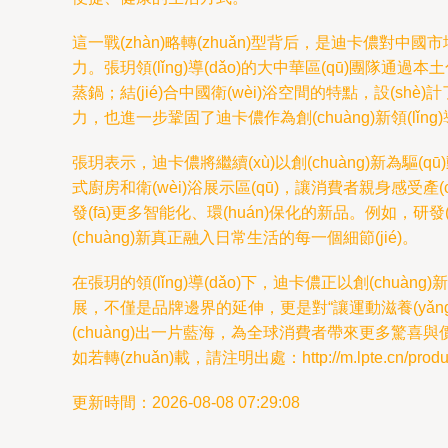
這一戰(zhàn)略轉(zhuǎn)型背后，是迪卡儂對中
力。張玥領(lǐng)導(dǎo)的大中華區(qū)團隊通
蒸鍋；結(jié)合中國衛(wèi)浴空間的特點，設(shè
力，也進一步鞏固了迪卡儂作為創(chuàng)新領(lǐng)
張玥表示，迪卡儂將繼續(xù)以創(chuàng)新為驅(
式廚房和衛(wèi)浴展示區(qū)，讓消費者親身感受產(c
發(fā)更多智能化、環(huán)保化的新品。例如，研發(fā
(chuàng)新真正融入日常生活的每一個細節(jié)。
在張玥的領(lǐng)導(dǎo)下，迪卡儂正以創(chu
展，不僅是品牌邊界的延伸，更是對“讓運動滋養(yǎng)
(chuàng)出一片藍海，為全球消費者帶來更多驚喜與
如若轉(zhuǎn)載，請注明出處：http://m.lpte.cn/product
更新時間：2026-08-08 07:29:08