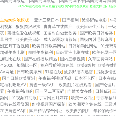
岛国无码般运工|岛国无码搬运工|岛国无码不卡|岛国无码网|岛国
91prom在线观看 91麻豆精东在线 阿V网站在线观看 超碰大掉 国产精
草超碰在线 91秦先生在线在线 蜜桃成人福利视频 91导航在线观看网站入口
主站蜘蛛池模板：
亚洲三级日本
|
国产福利
|
波多野结电影
|
午
利视频
|
狠狠擼狠狠擼
|
青青草在线国产
|
欧美日韩生活片
|
一
先锋岛国伦理 91九色熟女 美日老女人BB 97资源站超碰 91在线观看
夜
|
蜜桃性爱在线视频
|
国语对白做受欧美
|
国产欧美日韩各类
|
量另类
|
欧美做受日韩
|
成人深爱激情影院
|
国模内射毛片麻豆
|
九热精品国产视频 91超碰在线大熏蕉 国产精品成人国产 伊人91影院 欧
洲五月丁香视频
|
欧美日韩欧美网站
|
日韩加勒比网站
|
91无码
超碰午夜电影
|
啪啪午夜福利
|
日韩亚洲电影在线
|
欧美色网一
东方va青青在线 污污大涩 超碰在线社区 人人爽人人妻69 91网页入
加勒比在线
|
国产在线播放精品
|
国内三级视频
|
久草面费网站
|
合2008
|
加勒比一区
|
福利导航视频在线
|
欧美a级片
|
欧美在线
费网站 91在钱视频 女同六区 91精品国产中文直播 精品日韩成人 91超
AV网址
|
日韩欧美系列
|
91撸在线
|
波多野洁衣迅雷
|
另类激情
|
国产日韩欧美亚洲
|
午夜福利视频诱惑
|
日本不卡区
|
日本在线
女足交视频 97成人无码 日本伊人2P 日韩福利视頻 成人免费超碰在线 
宅福利吃瓜AV
|
黄色一级AV片
|
欧美图片在线观看
|
国产论理片
看
|
午夜福利超碰
|
国一区二区无码
|
内射美女在线
|
日韩a级
|
超碰www 午夜剧场欧 黄色91视频 麻豆专区免费观看 91涩涩综合 玖玖
频网
|
91视频打屁股
|
丁香网五月婷婷
|
欧美一区2区
|
青青草福
日韩在线看资源
|
红桃视频国产探花
|
欧美潮喷合集在线
|
三级
巨乳 69情爱视频 国内精品久久鸭下载 久久草午夜福利视频 美女福利91 
在线黄色AV看
|
国产精品综合网址
|
欧美自拍图片
|
年轻的母亲