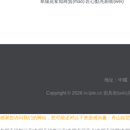
阜陽晃挲知商貿(mào) 匠心點亮廚衛(wèi)
生活之美
地址：中國（廣
Copyright © 2026
m.lpte.cn
廚具衛(wèi
感谢您访问我们的网站，您可能还对以下资源感兴趣：舟山姑贸