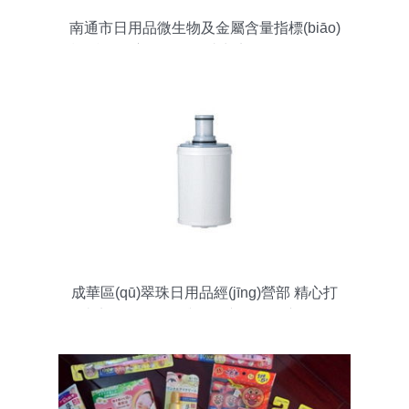
南通市日用品微生物及金屬含量指標(biāo)
檢測 第三方服務(wù)助力廚具衛(wèi)具及
日用雜品零售安全
成華區(qū)翠珠日用品經(jīng)營部 精心打
造廚具衛(wèi)具與日用雜品零售新體驗