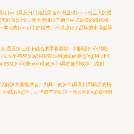
衛(wèi)具及日用雜品零售市場呈現(xiàn)出巨大的潛
中國家庭烹飪習(xí)慣，迪卡儂推出了適合中式炒菜的鐵鍋和
hù)+本地應(yīng)用”的模式，不僅強化了品牌的市場競爭
。品牌計劃通過線上線下融合的零售體驗，如開設(shè)體驗
材料科學(xué)和智能技術(shù)的應(yīng)用，開
)技術(shù)優(yōu)化衛(wèi)具的使用效率，讓創
全方位生活解決方案提供者。廚具、衛(wèi)具及日用雜品的拓
的設(shè)計，迪卡儂有望在這一新興領(lǐng)域開創