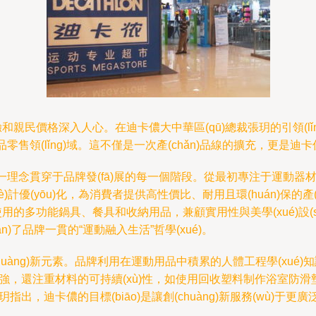
和親民價格深入人心。在迪卡儂大中華區(qū)總裁張玥的引領(l
雜品零售領(lǐng)域。這不僅是一次產(chǎn)品線的擴充，更是迪
基因。”這一理念貫穿于品牌發(fā)展的每一個階段。從最初專注于運動
è)計優(yōu)化，為消費者提供高性價比、耐用且環(huán)保的產
庭使用的多功能鍋具、餐具和收納用品，兼顧實用性與美學(xué)設(
)了品牌一貫的“運動融入生活”哲學(xué)。
uàng)新元素。品牌利用在運動用品中積累的人體工程學(xué)知
功能性強，還注重材料的可持續(xù)性，如使用回收塑料制作浴室防滑
。張玥指出，迪卡儂的目標(biāo)是讓創(chuàng)新服務(w