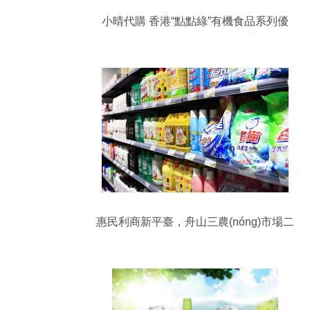
小晴代購 香港“點點綠”有機食品系列優
(yōu)惠，解鎖健康生活新方式
惠民利商新平臺，舟山三農(nóng)市場二
層今日盛大開業(yè)，廚具衛(wèi)具日用
雜品零售價低至市面85%