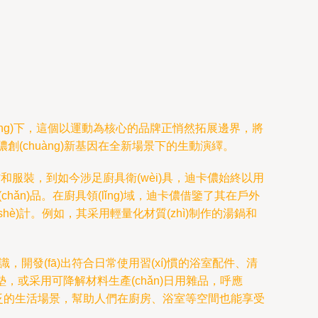
ǐng)下，這個以運動為核心的品牌正悄然拓展邊界，將
卡儂創(chuàng)新基因在全新場景下的生動演繹。
器材和服裝，到如今涉足廚具衛(wèi)具，迪卡儂始終以用
(chǎn)品。在廚具領(lǐng)域，迪卡儂借鑒了其在戶外
shè)計。例如，其采用輕量化材質(zhì)制作的湯鍋和
識，開發(fā)出符合日常使用習(xí)慣的浴室配件、清
墊，或采用可降解材料生產(chǎn)日用雜品，呼應
ù)于更廣泛的生活場景，幫助人們在廚房、浴室等空間也能享受