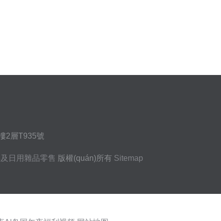
樓2層T935號
)具及日用雜品零售
版權(quán)所有
Sitemap