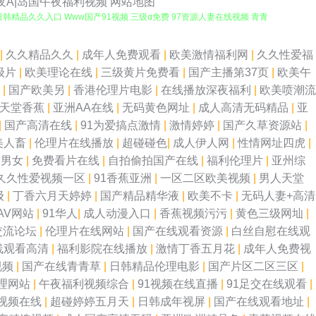
夜A|岛国午夜福利视频
网站地图
日韩精品久久入口 Www国产91视频 三级α免费 97资源人妻在线视频 青青
线视频发布 91n在线入口 黄色电影五月天 91福利爽片 肏屄91社区 影音
|
久久精品久久
|
成年人免费观看
|
欧美激情福利网
|
久久性爱福
级片
|
欧美理论在线
|
三级黄片免费看
|
国产主播第37页
|
欧美午
先锋av资源站 97人人香蕉 人妻丝袜一区二区三区 91康先生在线观看 九
操
|
国产欧美另
|
香港伦理片电影
|
在线播放深夜福利
|
欧美喷潮流
美天堂香蕉
|
亚洲AA在线
|
无码黄色网址
|
成人高清无码精品
|
亚
啪 69伊人网 传媒卡一卡二传媒 自拍六区 国产精品九九视频 午夜福利九洲
|
国产高清在线
|
91为爱搞点激情
|
激情婷婷
|
国产久草资源站
|
美人畜
|
伦理片在线播放
|
超碰碰色
|
成人伊人网
|
性情网址四虎
|
丁香 爱豆传媒网站免费观看 日日夜夜內射 91熊猫在线免费观看 欧美成免
艹男女
|
免费看片在线
|
自拍偷拍国产在线
|
福利伦理片
|
亚州综
久久性爱视频一区
|
91香蕉亚洲
|
一区二区欧美视频
|
男人天堂
香蕉伊人久久 www国产成人精品 日韩另类三区 操碰在线视频95av 丝袜美
级
|
丁香六月天婷婷
|
国产精品精华液
|
欧美不卡
|
无码人妻+高清
AV网站
|
91华人
|
成人动漫入口
|
香蕉视频污污
|
黄色三级网圸
|
线 韩国成人网址导航 俺来也俺去也久久 91不用下载直接看 青青草福利微拍
交流论坛
|
伦理片在线网站
|
国产在线观看资源
|
白丝自慰在线观
线观看高清
|
福利影院在线播放
|
激情丁香五月花
|
成年人免费视
草福利欧美 欧美亚洲成人uV 超碰老司机91 四虎东方va私人影库 黑丝美女
视频
|
国产在线青青草
|
日韩精品伦理电影
|
国产片区二区三区
|
理网站
|
午夜福利视频综合
|
91视频在线直播
|
91足交在线观看
|
 狠狠干第一页 亚成人洲电影在线 探花av在线 色五月色色天堂网 爱福利91
视频在线
|
超碰婷婷五月天
|
日韩成年视屏
|
国产在线观看地址
|