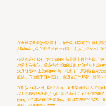
在全球零售業(yè)版圖中，迪卡儂以其獨特的運動體驗
創(chuàng)新的觸角延伸至廚具、衛(wèi)具及日用
張玥強調(diào)：“創(chuàng)新是迪卡儂的
戶需求為核心，通過持續(xù)的技術(shù)革新和設(sh
炊具研發(fā)上的經(jīng)驗，推出了一系列適合家
煎鍋，不僅便于日常烹飪，也適合戶外野餐，體現(xiàn
在衛(wèi)具及日用雜品方面，迪卡儂同樣注入了創(ch
潔工具和收納系統(tǒng)。這些產(chǎn)品不僅
(yīng)了全球消費者對環(huán)保日益增長的需求
便捷、健康的生活方式。